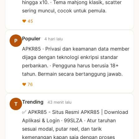
hingga x10. · Tema mahjong klasik, scatter
sering muncul, cocok untuk pemula.
♥ 45
Populer
4 hari lalu
P
APKR85 · Privasi dan keamanan data member
dijaga dengan teknologi enkripsi standar
perbankan. · Pengguna harus berusia 18+
tahun. Bermain secara bertanggung jawab.
♥ 76
Trending
43 menit lalu
T
✅ APKR85 - Situs Resmi APKR85 | Download
Aplikasi & Login · 99SLZA · Atur taruhan
sesuai modal, putar reel, dan tarik
kemenangan kapan saja dengan proses