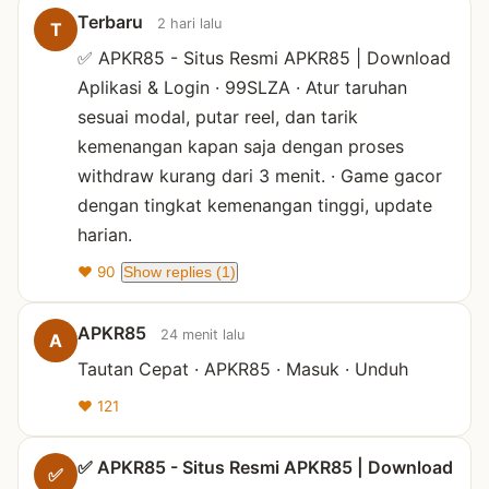
Terbaru
2 hari lalu
T
✅ APKR85 - Situs Resmi APKR85 | Download
Aplikasi & Login · 99SLZA · Atur taruhan
sesuai modal, putar reel, dan tarik
kemenangan kapan saja dengan proses
withdraw kurang dari 3 menit. · Game gacor
dengan tingkat kemenangan tinggi, update
harian.
♥ 90
Show replies (1)
APKR85
24 menit lalu
A
Tautan Cepat · APKR85 · Masuk · Unduh
♥ 121
✅ APKR85 - Situs Resmi APKR85 | Download
✅