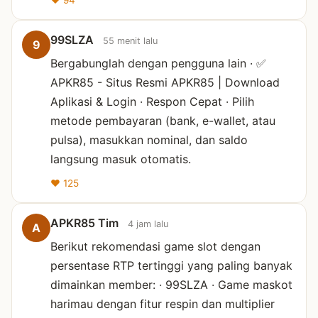
♥ 94
99SLZA
55 menit lalu
9
Bergabunglah dengan pengguna lain · ✅
APKR85 - Situs Resmi APKR85 | Download
Aplikasi & Login · Respon Cepat · Pilih
metode pembayaran (bank, e-wallet, atau
pulsa), masukkan nominal, dan saldo
langsung masuk otomatis.
♥ 125
APKR85 Tim
4 jam lalu
A
Berikut rekomendasi game slot dengan
persentase RTP tertinggi yang paling banyak
dimainkan member: · 99SLZA · Game maskot
harimau dengan fitur respin dan multiplier