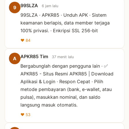
99SLZA
6 jam lalu
9
99SLZA · APKR85 · Unduh APK · Sistem
keamanan berlapis, data member terjaga
100% privasi. · Enkripsi SSL 256-bit
♥ 84
APKR85 Tim
37 menit lalu
A
Bergabunglah dengan pengguna lain · ✅
APKR85 - Situs Resmi APKR85 | Download
Aplikasi & Login · Respon Cepat · Pilih
metode pembayaran (bank, e-wallet, atau
pulsa), masukkan nominal, dan saldo
langsung masuk otomatis.
♥ 53