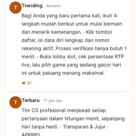
Trending
Kemarin
T
Bagi Anda yang baru pertama kali, ikuti 4
langkah mudah berikut untuk mulai bermain
dan menarik kemenangan. · Klik tombol
daftar, isi data diri lengkap dan nomor
rekening aktif. Proses verifikasi hanya butuh 1
menit. · Buka lobby slot, cek persentase RTP
live, lalu pilih game yang sedang gacor hari
ini untuk peluang menang maksimal.
♥ 97
Terbaru
11 jam lalu
T
Tim CS profesional menjawab setiap
pertanyaan dalam hitungan menit, sepanjang
hari tanpa henti. · Transparan & Jujur ·
APKR85