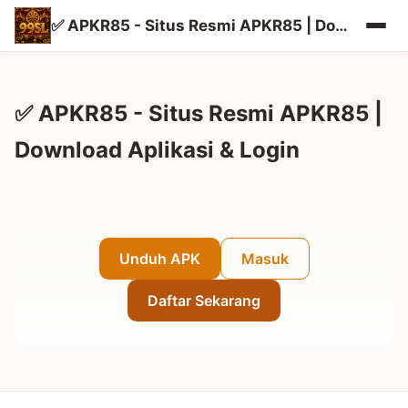
✅ APKR85 - Situs Resmi APKR85 | Download Aplikasi & Login
✅ APKR85 - Situs Resmi APKR85 |
Download Aplikasi & Login
Unduh APK
Masuk
Daftar Sekarang